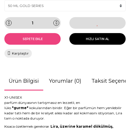
SEPETE EKLE
HIZLI SATIN AL
Karşılaştır
Ürün Bilgisi
Yorumlar (0)
Taksit Seçenek
X1-UNISEX
parfüm dünyasının tartışmasız en lezzetli, en
lüks
"gurme"
kokularından biridir. Eğer bir parfümün hem yenilebilir
kadar tatlı hem de bir kraliyet ailesi kadar asil kokmasını istiyorsan, Lira
tam o noktada duruyor.
Kısaca özetlemek gerekirse:
Lira, üzerine karamel dökülmüş,