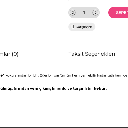
SEPE
Karşılaştır
mlar (0)
Taksit Seçenekleri
e"
kokularından biridir. Eğer bir parfümün hem yenilebilir kadar tatlı hem de bi
lmüş, fırından yeni çıkmış limonlu ve tarçınlı bir kektir.
da ve diğer konularda yetersiz gördüğünüz noktaları öneri formunu kullana