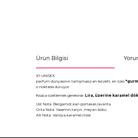
Ürün Bilgisi
Yoru
X1-UNISEX
parfüm dünyasının tartışmasız en lezzetli, en lüks
"gurm
o noktada duruyor.
Kısaca özetlemek gerekirse:
Lira, üzerine karamel dökü
Üst Nota: Bergamot,kan portakalı,lavanta
Orta Nota: Yasemin,tarçın ,meyan kökü
Alt Nota: Vanilya,karamel,misk
Bu ürünün fiyat bilgisi, resim, ürün açıklamaların
Görüş ve önerileriniz için teşekkür ederiz.