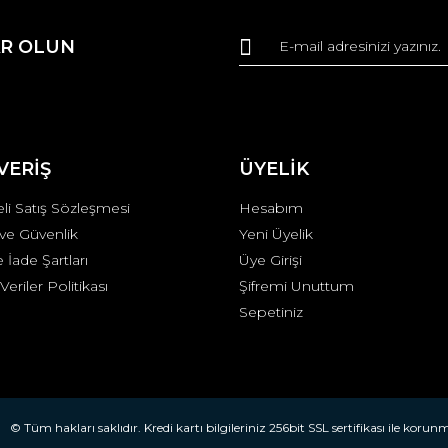
Bu ürüne ilk yorumu siz yapın!
R OLUN
r.
Yorum Yaz
VERİŞ
ÜYELİK
li Satış Sözleşmesi
Hesabım
k ve Güvenlik
Yeni Üyelik
e İade Şartları
Üye Girişi
 Veriler Politikası
Şifremi Unuttum
Gönder
Sepetiniz
© Tüm hakları saklıdır. Kredi kartı bilgileriniz 256bit SSL sertifikası ile korun