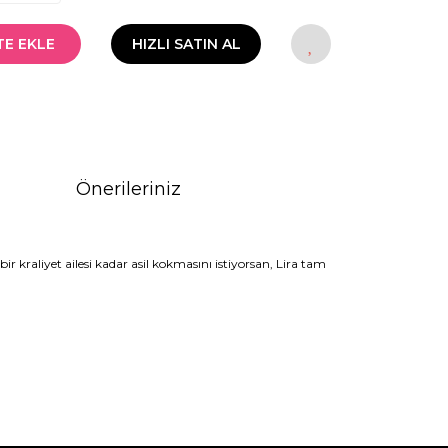
TE EKLE
HIZLI SATIN AL
Önerileriniz
r kraliyet ailesi kadar asil kokmasını istiyorsan, Lira tam
rak tarafımıza iletebilirsiniz.