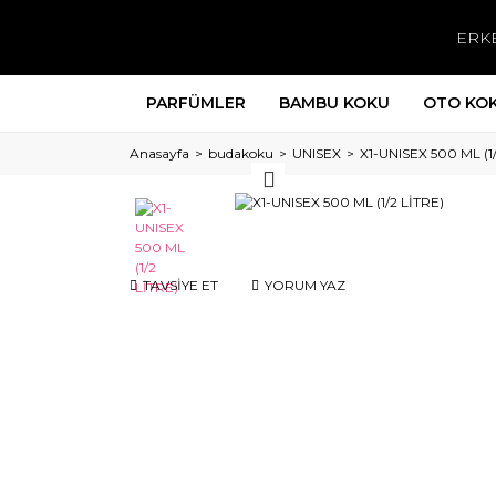
ERK
PARFÜMLER
BAMBU KOKU
OTO KO
Anasayfa
budakoku
UNISEX
X1-UNISEX 500 ML (1
TAVSİYE ET
YORUM YAZ