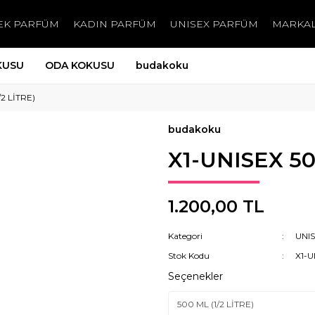
EK PARFÜM
KADIN PARFÜM
UNISEX PARFÜM
MARKA
KUSU
ODA KOKUSU
budakoku
/2 LİTRE)
budakoku
X1-UNISEX 50
1.200,00 TL
Kategori
UNI
Stok Kodu
X1-U
Seçenekler